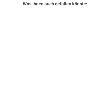
Was Ihnen auch gefallen könnte:
Luxus-Geldbörse aus Lackleder in
Krokooptik mit RFID-Blocker
29,99 €