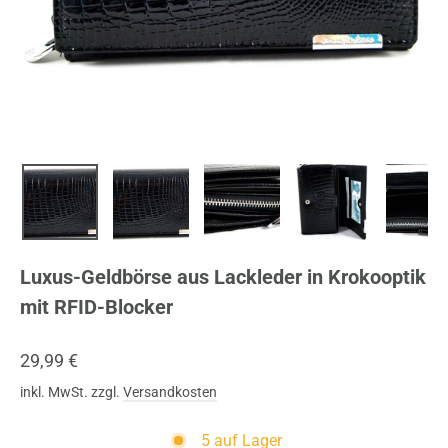
Luxus-Geldbörse aus Lackleder in Krokooptik
mit RFID-Blocker
Normaler
29,99 €
Preis
inkl. MwSt. zzgl.
Versandkosten
5 auf Lager