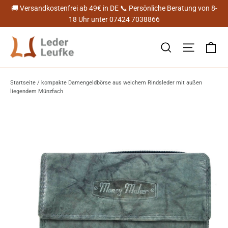
Direkt
🚚 Versandkostenfrei ab 49€ in DE 📞 Persönliche Beratung von 8-
zum
18 Uhr unter 07424 7038866
Inhalt
Ei
Suche
Seitenn
Startseite
/
kompakte Damengeldbörse aus weichem Rindsleder mit außen
liegendem Münzfach