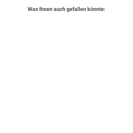
Was Ihnen auch gefallen könnte:
kompakte Damengeldbörse aus
weichem Rindsleder mit außen
liegendem Münzfach
21,99 €