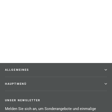
hochwertiger Unisex Messenger-Bag
aus geöltem Büffelleder
79,99 €
ALLGEMEINES
HAUPTMENÜ
UNSER NEWSLETTER
Melden Sie sich an, um Sonderangebote und einmalige