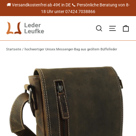
Direkt
🚚 Versandkostenfrei ab 49€ in DE 📞 Persönliche Beratung von 8-
zum
18 Uhr unter 07424 7038866
Inhalt
Ei
Suche
Seitenn
Startseite
/
hochwertiger Unisex Messenger-Bag aus geöltem Büffelleder