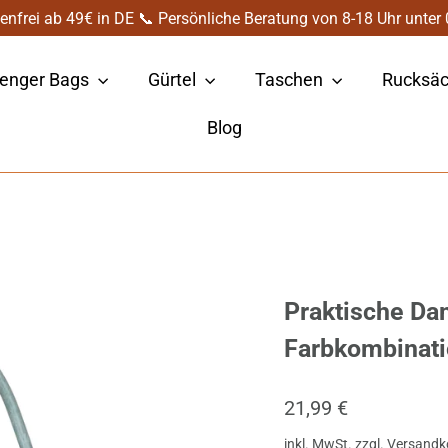
enfrei ab 49€ in DE 📞 Persönliche Beratung von 8-18 Uhr unte
enger Bags
Gürtel
Taschen
Rucksä
Blog
Praktische Da
Farbkombinat
Normaler
21,99 €
Preis
inkl. MwSt. zzgl.
Versandk