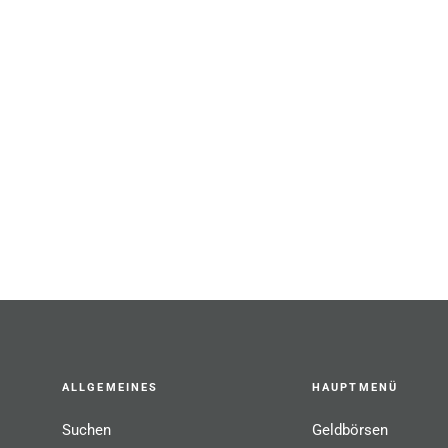
Praktische Damentasche in
sportlicher Farbkombination
21,99 €
ALLGEMEINES
HAUPTMENÜ
Suchen
Geldbörsen