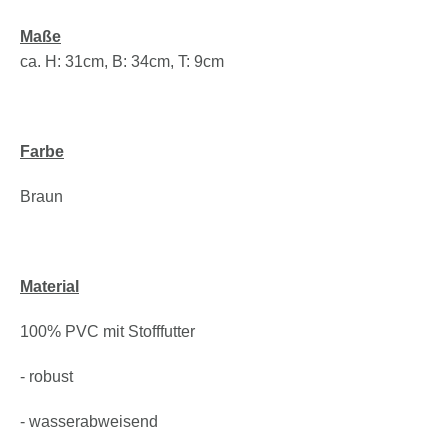
Maße
ca. H: 31cm, B: 34cm, T: 9cm
Farbe
Braun
Material
100% PVC mit Stofffutter
- robust
- wasserabweisend