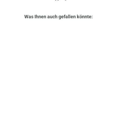
Was Ihnen auch gefallen könnte:
Sportliche Rucksacktasche, der
Verwandlungskünstler unter den
Cityrucksäcken