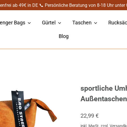
enfrei ab 49€ in DE 📞 Persönliche Beratung von 8-18 Uhr unte
enger Bags
Gürtel
Taschen
Rucksä
Blog
sportliche Um
Außentaschen
Normaler
22,99 €
Preis
inkl. MwSt. zzgl.
Versandk